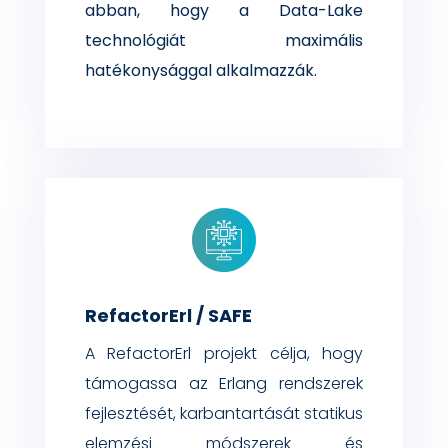
abban, hogy a Data-Lake
technológiát maximális
hatékonysággal alkalmazzák.
RefactorErl / SAFE
A
RefactorErl
projekt célja, hogy
támogassa az
Erlang
rendszerek
fejlesztését, karbanta
rtását
statikus
elemzési módszerek
és