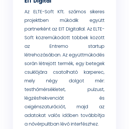
EIT Digital
Az ELTE-Soft Kft. számos sikeres
projektben működik együtt
partnerként az EIT Digitallal. Az ELTE-
Soft közreműködött többek között
az Entremo startup
létrehozásában.
Az együttműködés
során létrejött termék, egy betegek
csuklójára csatolható karperec,
mely négy dolgot mér:
testhőmérsékletet, pulzust,
légzésfrekvenciát és
oxigénszaturációt, majd az
adatokat valós időben továbbítja
a nővérpultban lévő interfészhez.