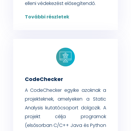
elleni védekezést elősegítendő.
További részletek
CodeChecker
A
CodeChecker
egyike azoknak a
projekteknek, amelyeken a
Static
Analysis
kutatócsopor
t
dolgoz
ik. A
projekt célja
programok
(elsősorban
C/C++
Java és Python