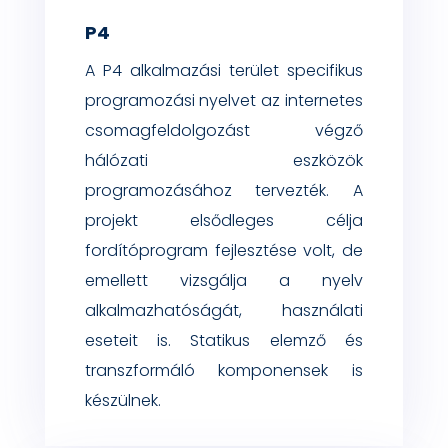
P4
A P4
alkalmazási terület specifikus
programozási nyelvet az internetes
csomagfeldolgozást végző
hálózati eszközök
programozásához tervezték. A
projekt elsődleges célja
fordítóprogram fejlesztése volt, de
emellett vizsgálja a nyelv
alkalm
a
zhatós
ágát,
használati
eseteit is. Statikus elemző és
transzformáló komponensek is
készülnek.