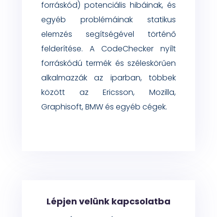
forrás
kód
)
potenciális hibáinak, és
egyé
b problémáinak
statikus
elemzés segítségével
történő
felderítése
.
A
CodeChecker
nyílt
forráskódú termék és széleskörűen
alkalmazzák az iparban, többek
között az Ericsson, Mozilla,
Graphisoft, BMW é
s egyéb cégek.
Lépjen velünk kapcsolatba