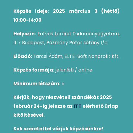
Képzés ideje: 2025 március 3 (hétfő)
10:00-14:00
Helyszín:
Eötvös Loránd Tudományegyetem,
1117 Budapest, Pázmány Péter sétány 1/c
Előadó:
Tarcsi Ádám
,
ELTE-Soft Nonprofit Kft.
Képzés formája:
jelenléti / online
Minimum létszám:
5
Kérjük, hogy részvételi szándékát 2025
február 24-ig jelezze az
ITT
elérhető űrlap
kitöltésével.
Sok szeretettel várjuk képzésünkre!