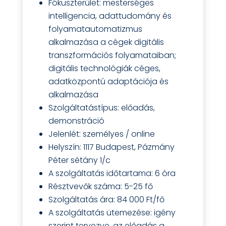
Fókuszterület: mesterséges
intelligencia, adattudomány és
folyamatautomatizmus
alkalmazása a cégek digitális
transzformációs folyamataiban;
digitális technológiák céges,
adatközpontú adaptációja és
alkalmazása
Szolgáltatástípus: előadás,
demonstráció
Jelenlét: személyes / online
Helyszín: 1117 Budapest, Pázmány
Péter sétány 1/c
A szolgáltatás időtartama: 6 óra
Résztvevők száma: 5-25 fő
Szolgáltatás ára: 84 000 Ft/fő
A szolgáltatás ütemezése: igény
szerint tervezve, az előadás a