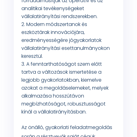
forradalmasítják az operatív és az
analitikai tevékenységeket
vállalatirányítási rendszerekben.
Modern módszertanok és
eszköztárak innovációjára,
eredményességére jógyakorlatok
vállalatirányítási esettanulmányokon
keresztül.
A fenntarthatóságot szem előtt
tartva a változások ismertetése a
legjobb gyakorlatokban, kiemelve
azokat a megoldáselemeket, melyek
alkalmazása hosszútávon
megbízhatóságot, robusztusságot
kínál a vállalatirányításban.
Az önálló, gyakorlati feladatmegoldás
során a résztvevők saját cégük