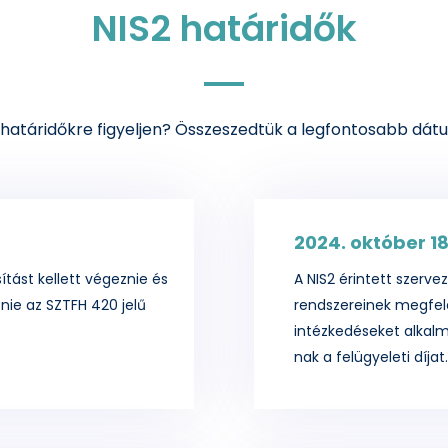
NIS2 határidők
 határidőkre figyeljen? Összeszedtük a legfontosabb dát
2024. október 18
tást kellett végeznie és
A NIS2 érintett szerve
znie az SZTFH 420 jelű
rendszereinek megfelel
intézkedéseket alkalma
nak a felügyeleti díjat.