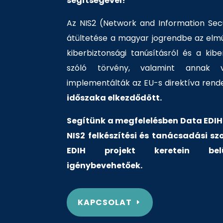
segítségével!
Az NIS2 (Network and Information Secu
átültetése a magyar jogrendbe az elmúl
kiberbiztonsági tanúsításról és a kibe
szóló törvény, valamint annak vé
implementálták az EU-s direktíva rende
időszaka elkezdődött.
Segítünk a megfelelésben Data EDIH
NIS2 felkészítési és tanácsadási s
EDIH projekt keretein belü
igénybevehetőek.
KAPCSOLAT