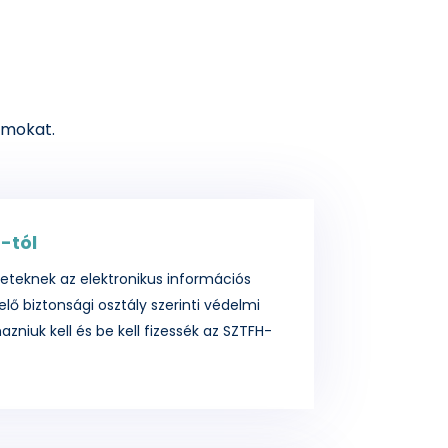
umokat.
-tól
zeteknek az elektronikus információs
ő biztonsági osztály szerinti védelmi
zniuk kell és be kell fizessék az SZTFH-