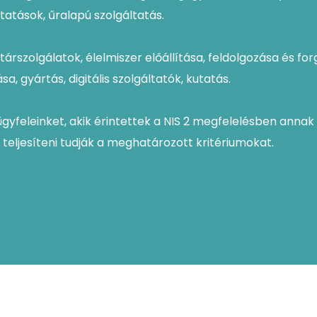
ltatások, űralapú szolgáltatás.
utárszolgálatok, élelmiszer előállítása, feldolgozása és f
, gyártás, digitális szolgáltatók, kutatás.
ügyfeleinket, akik érintettek a NIS 2 megfelelésben ann
teljesíteni tudják a meghatározott kritériumokat.