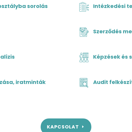
osztályba sorolás
Intézkedési t
Szerződés m
alízis
Képzések és s
zása, iratminták
Audit felkészí
KAPCSOLAT