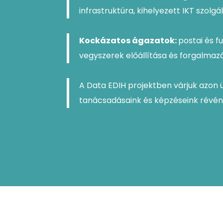
infrastruktúra, kihelyezett IKT szolgá
Kockázatos ágazatok:
postai és f
vegyszerek előállítása és forgalmazása
A Data EDIH projektben várjuk azon 
tanácsadásaink és képzéseink révén 