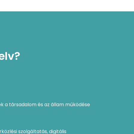
yelv?
tek a társadalom és az állam működése
özlési szolgáltatás, digitális