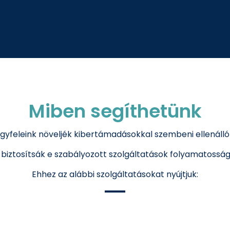
Miben segíthetünk
ügyfeleink növeljék kibertámadásokkal szembeni ellenáll
 biztosítsák e szabályozott szolgáltatások folyamatosság
Ehhez az alábbi szolgáltatásokat nyújtjuk: