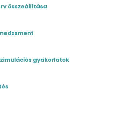
erv összeállítása
enedzsment
zimulációs gyakorlatok
tés