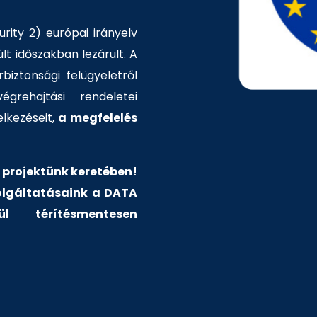
rity 2) európai irányelv
t időszakban lezárult. A
rbiztonsági felügyeletről
grehajtási rendeletei
lkezéseit,
a
megfelelés
 projektünk keretében!
zolgáltatásaink a DATA
l térítésmentesen