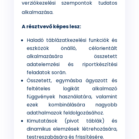
verziókezelési szempontok tudatos
alkalmazása.
A résztvevő képes lesz:
Haladó táblázatkezelési funkciók és
eszközök önálló, célorientált
alkalmazására összetett
adatelemzési és riportkészítési
feladatok során.
Összetett, egymásba ágyazott és
feltételes logikát alkalmazó
függvények használatára, valamint
ezek kombinálására nagyobb
adathalmazok feldolgozásához.
Kimutatások (pivot táblák) és
dinamikus elemzések létrehozására,
testreszabására és frissítésére.