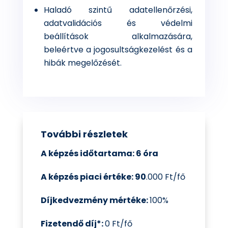
Haladó szintű adatellenőrzési,
adatvalidációs és védelmi
beállítások alkalmazására,
beleértve a jogosultságkezelést és a
hibák megelőzését.
További részletek
A képzés időtartama: 6 óra
A képzés piaci értéke: 90
.000 Ft/fő
Díjkedvezmény mértéke:
100%
Fizetendő díj
*
:
0 Ft/fő