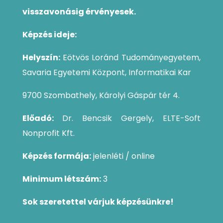
visszavonásig érvényesek.
Képzés ideje:
Helyszín:
Eötvös Loránd Tudományegyetem,
Savaria Egyetemi Központ, Informatikai Kar
9700 Szombathely, Károlyi Gáspár tér 4.
Előadó:
Dr.
Bencsik Gergely,
ELTE-Soft
Nonprofit Kft.
Képzés formája:
jelenléti / online
Minimum létszám:
3
Sok szeretettel várjuk képzésünkre!